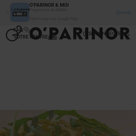
Panneau de gestion des cookies
O'PARINOR & MOI
Programme de fidélité
Ouvrir
Télécharger sur Google Play
FAQ
SE CONNECTER
VOTRE CENTRE