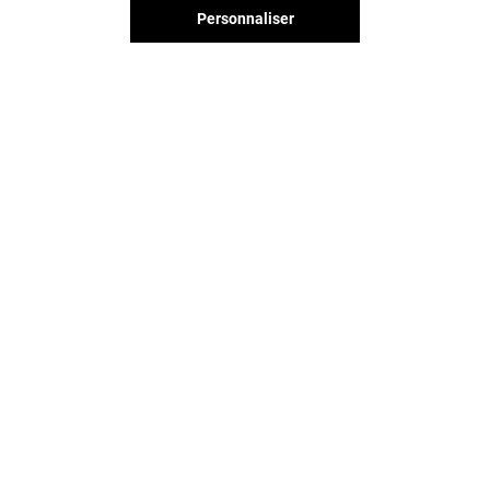
Personnaliser
Valable du 01/01/26 au 31/12/26
EXCLUSIVITÉ O'PARINOR & MOI
VOIR LE DETAIL
Vous avez quitté O'Parinor ?
L'aventure continue sur les
réseaux sociaux !