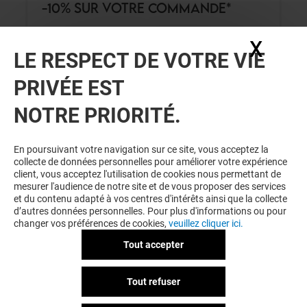
-10% SUR VOTRE COMMANDE*
X
Masq
LE RESPECT DE VOTRE VIE
Valable du 01/01/26 au 31/12/26
PRIVÉE EST
EXCLUSIVITÉ O'PARINOR & MOI
NOTRE PRIORITÉ.
VOIR LE DETAIL
En poursuivant votre navigation sur ce site, vous acceptez la
collecte de données personnelles pour améliorer votre expérience
client, vous acceptez l'utilisation de cookies nous permettant de
mesurer l'audience de notre site et de vous proposer des services
et du contenu adapté à vos centres d'intérêts ainsi que la collecte
d’autres données personnelles. Pour plus d'informations ou pour
changer vos préférences de cookies,
veuillez cliquer ici.
Tout accepter
DEL ARTE
Tout refuser
-20% SUR VOTRE COMMANDE*