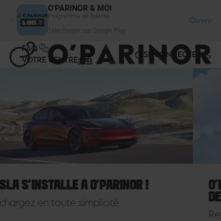
Panneau de gestion des cookies
O'PARINOR & MOI
Programme de fidélité
Ouvrir
Télécharger sur Google Play
FAQ
SE CONNECTER
VOTRE CENTRE
O’PARINOR : TOUT UN PROGRAMME…
DE FIDÉLITÉ !
Rejoignez le programme qui récompense