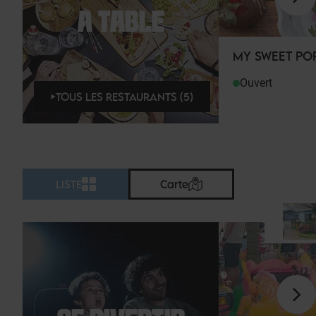
À TABLE
MY SWEET PO
Ouvert
TOUS LES RESTAURANTS (5)
LISTE
Carte