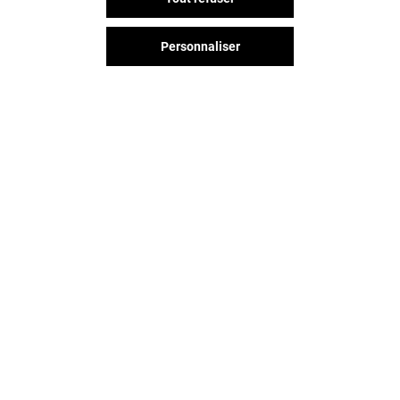
Personnaliser
GRIFF MARK
FEU VERT
Ouvert
Ouvert
Vous avez quitté O'Parinor ?
L'aventure continue sur les
réseaux sociaux !