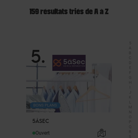
159 résultats triés de A à Z
5
5
.
A
B
C
D
E
F
G
H
I
J
K
L
BONS PLANS
M
N
O
5ÀSEC
P
Q
R
Ouvert
S