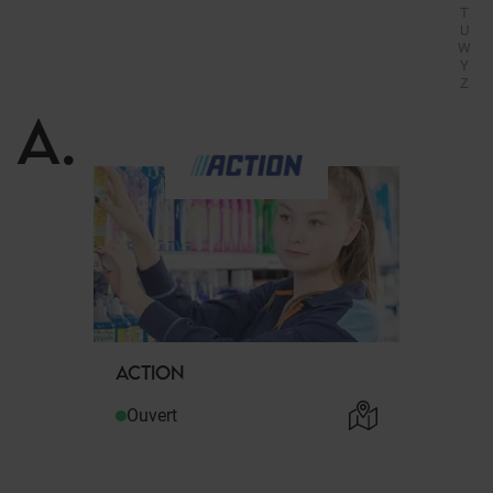
T
U
W
Y
Z
A
.
ACTION
Ouvert