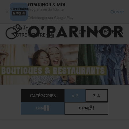
Panneau de gestion des cookies
O'PARINOR & MOI
Programme de fidélité
Ouvrir
Télécharger sur Google Play
FAQ
SE CONNECTER
VOTRE CENTRE
BOUTIQUES & RESTAURANTS
CATÉGORIES
A-Z
Z-A
Liste
Carte