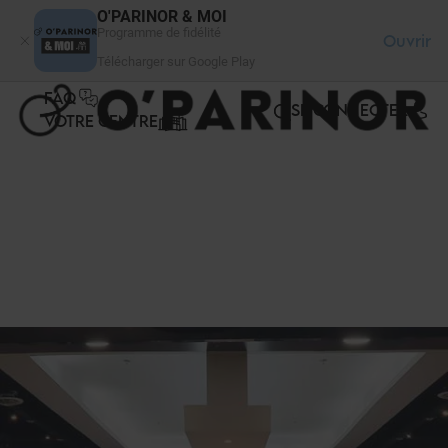
Panneau de gestion des cookies
O'PARINOR & MOI
Programme de fidélité
Ouvrir
Télécharger sur Google Play
FAQ
SE CONNECTER
VOTRE CENTRE