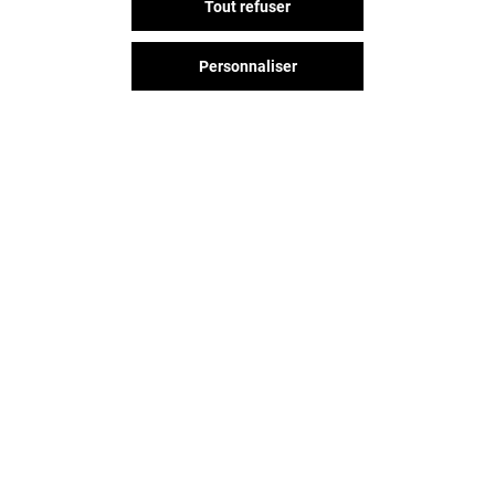
Tout refuser
Personnaliser
MY SWEET POPS
SMASH BRO
Ouvert
Ouvert
Vous avez quitté O'Parinor ?
L'aventure continue sur les
réseaux sociaux !