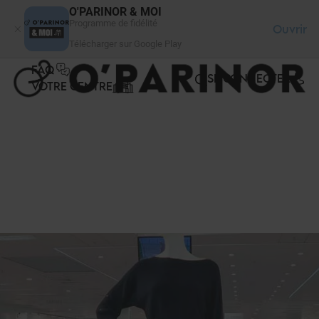
Panneau de gestion des cookies
O'PARINOR & MOI
Programme de fidélité
Ouvrir
Télécharger sur Google Play
FAQ
SE CONNECTER
VOTRE CENTRE