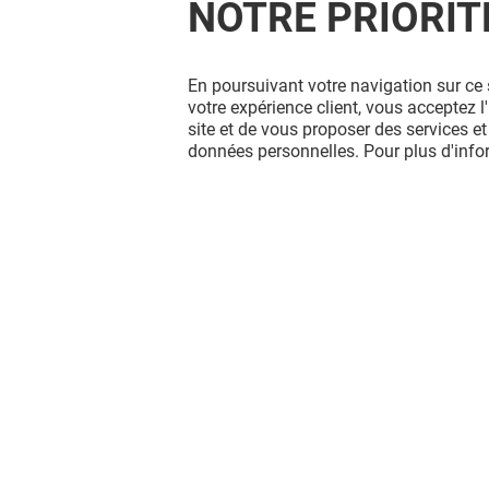
NOTRE PRIORIT
En poursuivant votre navigation sur ce 
votre expérience client, vous acceptez 
site et de vous proposer des services et
données personnelles. Pour plus d'inf
TABAC ET PRESSE
SFR
O'PARINOR
Ouvert
Ouvert
Vous avez quitté O'Parinor ?
L'aventure continue sur les réseaux