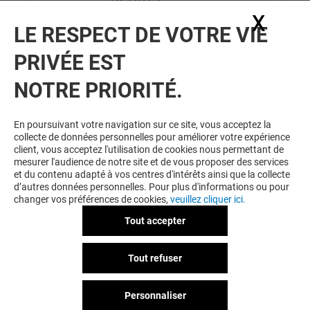
X
Masq
LE RESPECT DE VOTRE VIE
Valable du 01/01/26 au 31/12/26
PRIVÉE EST
EXCLUSIVITÉ O'PARINOR & MOI
NOTRE PRIORITÉ.
VOIR LE DETAIL
En poursuivant votre navigation sur ce site, vous acceptez la
collecte de données personnelles pour améliorer votre expérience
client, vous acceptez l'utilisation de cookies nous permettant de
mesurer l'audience de notre site et de vous proposer des services
et du contenu adapté à vos centres d'intérêts ainsi que la collecte
d’autres données personnelles. Pour plus d'informations ou pour
changer vos préférences de cookies,
veuillez cliquer ici.
Tout accepter
IZAC
Tout refuser
-15% DÈS 300€ D'ACHAT*
Personnaliser