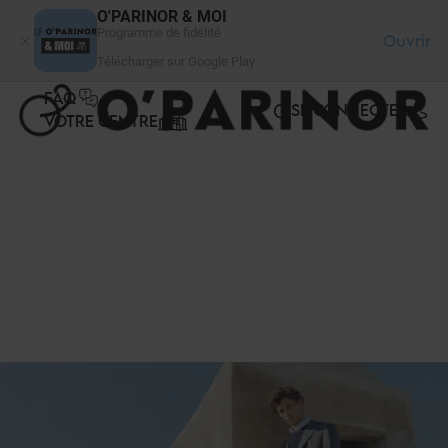
Panneau de gestion des cookies
O'PARINOR & MOI
Programme de fidélité
Ouvrir
Télécharger sur Google Play
FAQ
SE CONNECTER
VOTRE CENTRE