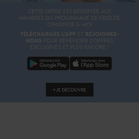
CETTE OFFRE EST RÉSERVÉE AUX
MEMBRES DU PROGRAMME DE FIDÉLITÉ
O'PARINOR & MOI
TÉLÉCHARGEZ L'APP
ET
REJOIGNEZ-
NOUS
POUR BÉNÉFICIER D'OFFRES
EXCLUSIVES ET PLUS ENCORE !
JE DÉCOUVRE