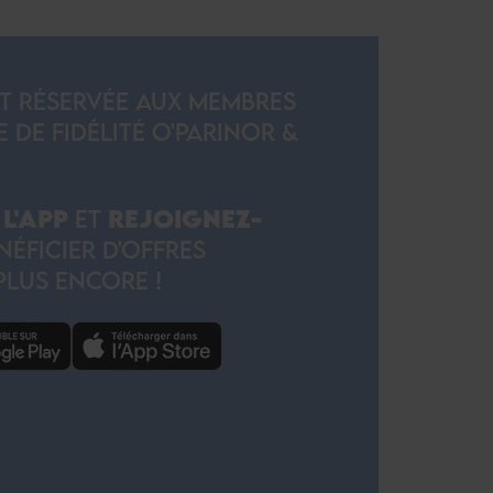
ST RÉSERVÉE AUX MEMBRES
DE FIDÉLITÉ O'PARINOR &
L'APP
ET
REJOIGNEZ-
ÉFICIER D'OFFRES
PLUS ENCORE !