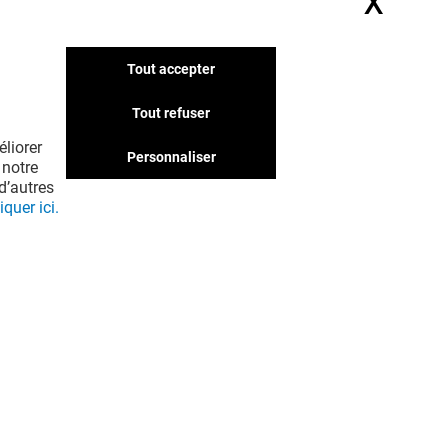
X
Masq
Tout accepter
Tout refuser
liorer
Personnaliser
 notre
d’autres
iquer ici.