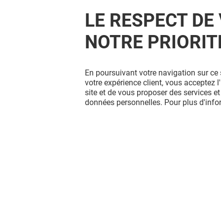
LE RESPECT DE 
NOTRE PRIORIT
GÉNÉRALE D'OPTIQUE
En poursuivant votre navigation sur ce 
JUSQU'À 200€ D'ÉCONOMIE*
votre expérience client, vous acceptez 
site et de vous proposer des services et
données personnelles. Pour plus d'inf
Valable du 01/01/26 au 31/12/26
EXCLUSIVITÉ O'PARINOR & MOI
VOIR LE DETAIL