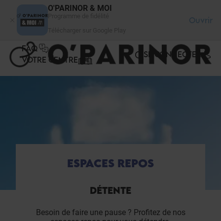
Panneau de gestion des cookies
O'PARINOR & MOI
Programme de fidélité
Ouvrir
Télécharger sur Google Play
FAQ
SE CONNECTER
VOTRE CENTRE
ESPACES REPOS
DÉTENTE
Besoin de faire une pause ? Profitez de nos