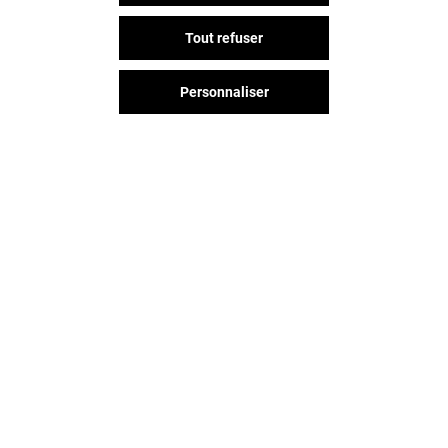
Tout refuser
Personnaliser
Vous avez quitté O'Parinor ?
L'aventure continue sur les
réseaux sociaux !