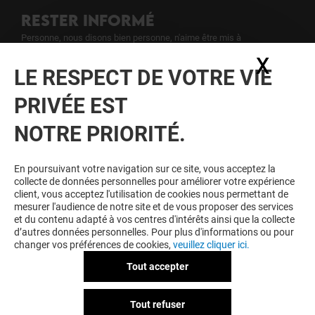
RESTER INFORMÉ
Personne, nous disons bien personne, n'aime être mis à
l'écart. Inscrivez-vous à notre newsletter pour ne rien rater de
X
Masq
notre actualité.
LE RESPECT DE VOTRE VIE
PRIVÉE EST
Voir notre politique de protection des
données personelles
.
NOTRE PRIORITÉ.
TOUJOURS GAGNANT EN ÉTANT
En poursuivant votre navigation sur ce site, vous acceptez la
FIDELE
collecte de données personnelles pour améliorer votre expérience
client, vous acceptez l'utilisation de cookies nous permettant de
Devenez membre de O'Parinor & Moi pour bénéficier
mesurer l'audience de notre site et de vous proposer des services
d'avantages, d'offres et de services exclusifs dans
et du contenu adapté à vos centres d'intérêts ainsi que la collecte
votre Centre Commercial O'Parinor et chez nos
d’autres données personnelles. Pour plus d'informations ou pour
partenaires.
changer vos préférences de cookies,
veuillez cliquer ici.
Tout accepter
Tout refuser
CGU
Mentions légales
Données personnelles