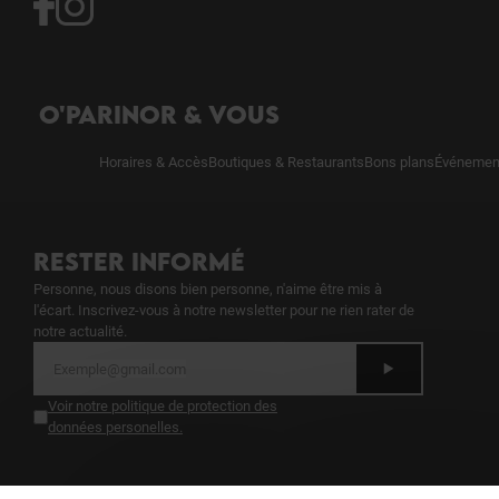
O'PARINOR & VOUS
Horaires & Accès
Boutiques & Restaurants
Bons plans
Événement
RESTER INFORMÉ
Personne, nous disons bien personne, n'aime être mis à
l'écart. Inscrivez-vous à notre newsletter pour ne rien rater de
notre actualité.
Voir notre politique de protection des
données personelles
.