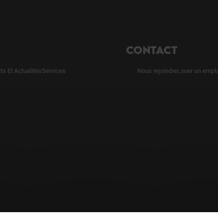
CONTACT
s Et Actualités
Services
Nous rejoindre
Louer un empl