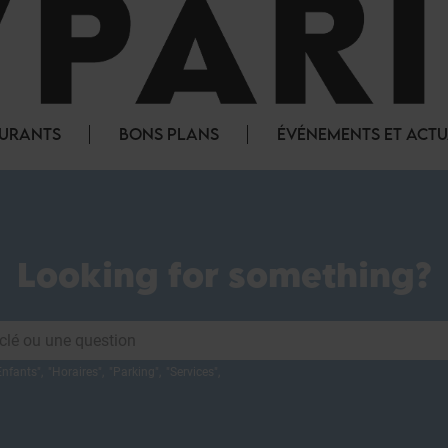
AURANTS
BONS PLANS
ÉVÉNEMENTS ET ACTU
Looking for something?
Enfants
",
"
Horaires
",
"
Parking
",
"
Services
",