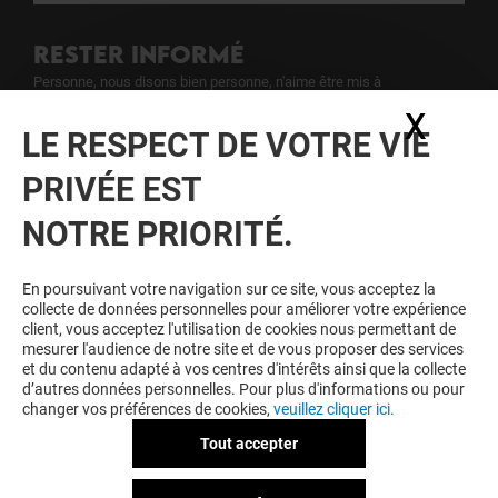
RESTER INFORMÉ
Personne, nous disons bien personne, n'aime être mis à
l'écart. Inscrivez-vous à notre newsletter pour ne rien rater de
X
Masq
notre actualité.
LE RESPECT DE VOTRE VIE
PRIVÉE EST
Voir notre politique de protection des
données personelles
.
NOTRE PRIORITÉ.
TOUJOURS GAGNANT EN ÉTANT
En poursuivant votre navigation sur ce site, vous acceptez la
FIDELE
collecte de données personnelles pour améliorer votre expérience
client, vous acceptez l'utilisation de cookies nous permettant de
Devenez membre de O'Parinor & Moi pour bénéficier
mesurer l'audience de notre site et de vous proposer des services
d'avantages, d'offres et de services exclusifs dans
et du contenu adapté à vos centres d'intérêts ainsi que la collecte
votre Centre Commercial O'Parinor et chez nos
d’autres données personnelles. Pour plus d'informations ou pour
partenaires.
changer vos préférences de cookies,
veuillez cliquer ici.
Tout accepter