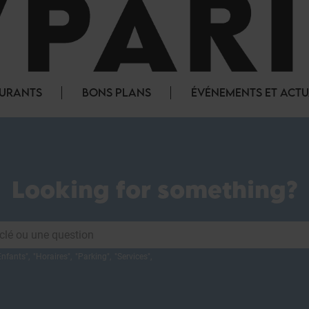
AURANTS
BONS PLANS
ÉVÉNEMENTS ET ACTU
Looking for something?
Enfants
",
"
Horaires
",
"
Parking
",
"
Services
",